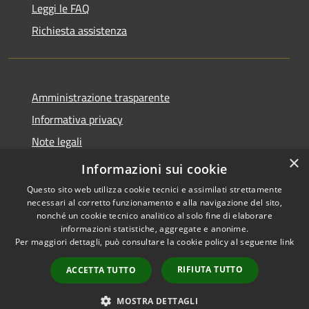
Leggi le FAQ
Richiesta assistenza
Amministrazione trasparente
Informativa privacy
Note legali
×
Dichiarazione di accessibilità
Informazioni sui cookie
Questo sito web utilizza cookie tecnici e assimilati strettamente
necessari al corretto funzionamento e alla navigazione del sito,
nonché un cookie tecnico analitico al solo fine di elaborare
informazioni statistiche, aggregate e anonime.
RSS
Copyright © 2026 • Comune di
Per maggiori dettagli, può consultare la cookie policy al seguente
link
Accessibilità
Loculi • Powered by
Privacy
Municipium
Accesso
•
RIFIUTA TUTTO
ACCETTA TUTTO
Cookie
redazione
Mappa del sito
MOSTRA DETTAGLI