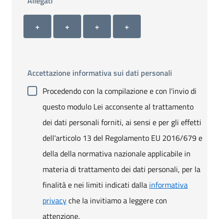
Allegati
Allegato 1
Allegato 2
Allegato 3
Allegato 4
+ Carica allegato 1
+ Carica allegato 2
+ Carica allegato 3
+ Carica allegato 4
+
+
+
+
Accettazione informativa sui dati personali
Procedendo con la compilazione e con l'invio di
questo modulo Lei acconsente al trattamento
dei dati personali forniti, ai sensi e per gli effetti
dell'articolo 13 del Regolamento EU 2016/679 e
della della normativa nazionale applicabile in
materia di trattamento dei dati personali, per la
finalità e nei limiti indicati dalla
informativa
privacy
che la invitiamo a leggere con
attenzione.