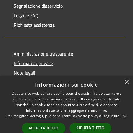
Segnalazione disservizio
Leggi le FAQ
Richiesta assistenza
Amministrazione trasparente
Informativa privacy
Note legali
×
Dichiarazione di accessibilità
Informazioni sui cookie
Questo sito web utilizza cookie tecnici e assimilati strettamente
necessari al corretto funzionamento e alla navigazione del sito,
nonché un cookie tecnico analitico al solo fine di elaborare
informazioni statistiche, aggregate e anonime.
RSS
Copyright © 2026 • Comune di
Per maggiori dettagli, può consultare la cookie policy al seguente
link
Accessibilità
Loculi • Powered by
Privacy
Municipium
Accesso
•
RIFIUTA TUTTO
ACCETTA TUTTO