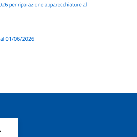
026 per riparazione apparecchiature al
dal 01/06/2026
?