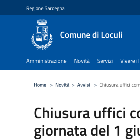
Salta al contenuto principale
Regione Sardegna
Comune di Loculi
Amministrazione
Novità
Servizi
Vivere 
Home
>
Novità
>
Avvisi
>
Chiusura uffici com
Chiusura uffici 
giornata del 1 g