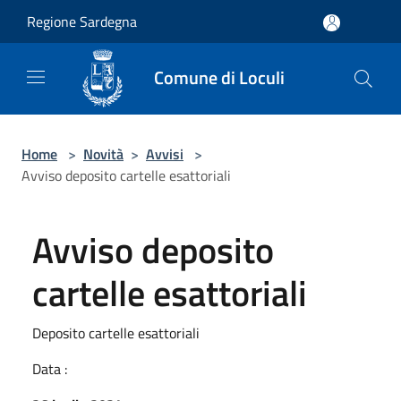
Salta al contenuto principale
Regione Sardegna
Comune di Loculi
Home
>
Novità
>
Avvisi
>
Avviso deposito cartelle esattoriali
Avviso deposito
cartelle esattoriali
Deposito cartelle esattoriali
Data :