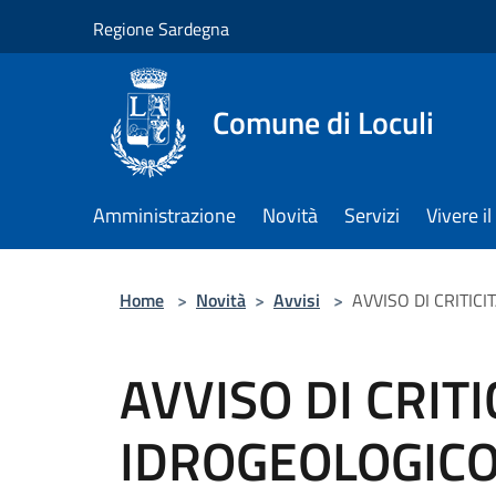
Salta al contenuto principale
Regione Sardegna
Comune di Loculi
Amministrazione
Novità
Servizi
Vivere 
Home
>
Novità
>
Avvisi
>
AVVISO DI CRITIC
AVVISO DI CRITI
IDROGEOLOGICO