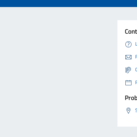
Cont
Prob