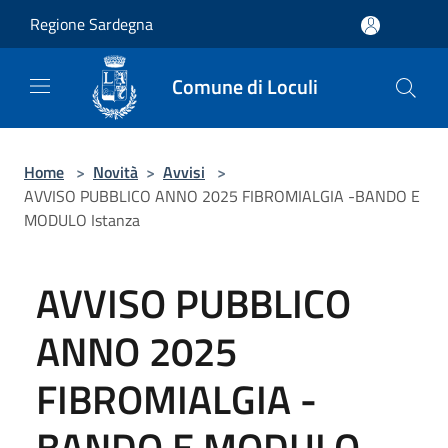
Salta al contenuto principale
Regione Sardegna
Comune di Loculi
Home
>
Novità
>
Avvisi
>
AVVISO PUBBLICO ANNO 2025 FIBROMIALGIA -BANDO E
MODULO Istanza
AVVISO PUBBLICO
ANNO 2025
FIBROMIALGIA -
BANDO E MODULO