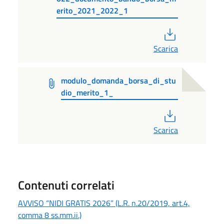
erito_2021_2022_1
PDF
Scarica
modulo_domanda_borsa_di_stu
dio_merito_1_
PDF
Scarica
Contenuti correlati
AVVISO “NIDI GRATIS 2026” (L.R. n.20/2019, art.4,
comma 8 ss.mm.ii.)