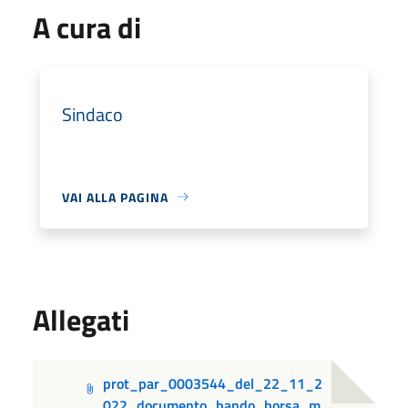
A cura di
Sindaco
VAI ALLA PAGINA
Allegati
prot_par_0003544_del_22_11_2
022_documento_bando_borsa_m