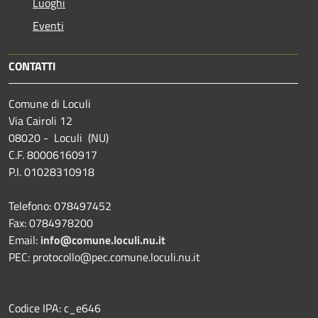
Luoghi
Eventi
CONTATTI
Comune di Loculi
Via Cairoli 12
08020 - Loculi (NU)
C.F. 80006160917
P.I. 01028310918
Telefono: 078497452
Fax: 0784978200
Email:
info@comune.loculi.nu.it
PEC: protocollo@pec.comune.loculi.nu.it
Codice IPA: c_e646