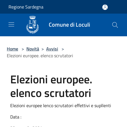
Salta al contenuto principale
Regione Sardegna
Comune di Loculi
Home
>
Novità
>
Avvisi
>
Elezioni europee. elenco scrutatori
Elezioni europee.
elenco scrutatori
Elezioni europee lenco scrutatori effettivi e supllenti
Data :