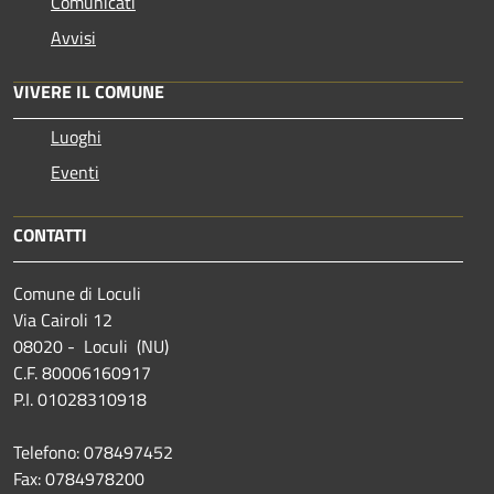
Comunicati
Avvisi
VIVERE IL COMUNE
Luoghi
Eventi
CONTATTI
Comune di Loculi
Via Cairoli 12
08020 - Loculi (NU)
C.F. 80006160917
P.I. 01028310918
Telefono: 078497452
Fax: 0784978200