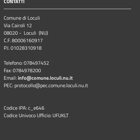
CONTATTI
Comune di Loculi
Via Cairoli 12
08020 - Loculi (NU)
C.F. 80006160917
P.I. 01028310918
Telefono: 078497452
Fax: 0784978200
Email:
info@comune.loculi.nu.it
PEC: protocollo@pec.comune.loculi.nu.it
Codice IPA: c_e646
Codice Univoco Ufficio: UFUKLT