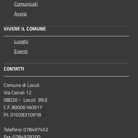
Comunicati
Avvisi
VIVERE IL COMUNE
Luoghi
Eventi
CONTATTI
Comune di Loculi
Via Cairoli 12
08020 - Loculi (NU)
C.F. 80006160917
P.I. 01028310918
Telefono: 078497452
Fax: 0784978200