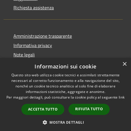
Richiesta assistenza
Amministrazione trasparente
Informativa privacy
Note legali
×
Dichiarazione di accessibilità
Informazioni sui cookie
Questo sito web utilizza cookie tecnici e assimilati strettamente
necessari al corretto funzionamento e alla navigazione del sito,
nonché un cookie tecnico analitico al solo fine di elaborare
informazioni statistiche, aggregate e anonime.
RSS
Copyright © 2026 • Comune di
Per maggiori dettagli, può consultare la cookie policy al seguente
link
Accessibilità
Loculi • Powered by
Privacy
Municipium
Accesso
•
RIFIUTA TUTTO
ACCETTA TUTTO
Cookie
redazione
Mappa del sito
MOSTRA DETTAGLI