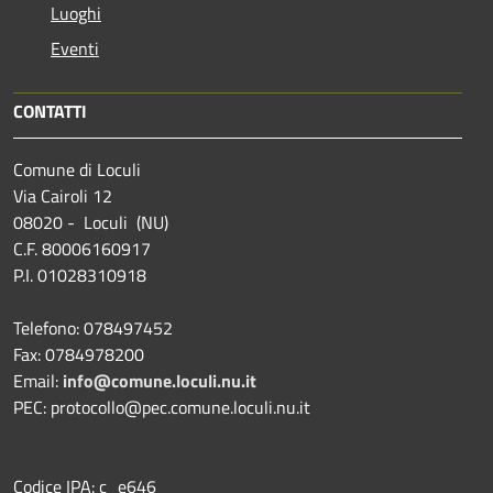
Luoghi
Eventi
CONTATTI
Comune di Loculi
Via Cairoli 12
08020 - Loculi (NU)
C.F. 80006160917
P.I. 01028310918
Telefono: 078497452
Fax: 0784978200
Email:
info@comune.loculi.nu.it
PEC: protocollo@pec.comune.loculi.nu.it
Codice IPA: c_e646