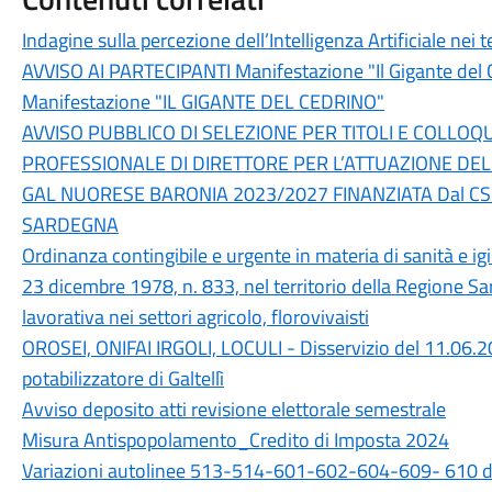
Indagine sulla percezione dell’Intelligenza Artificiale nei 
AVVISO AI PARTECIPANTI Manifestazione "Il Gigante del 
Manifestazione "IL GIGANTE DEL CEDRINO"
AVVISO PUBBLICO DI SELEZIONE PER TITOLI E COLLOQ
PROFESSIONALE DI DIRETTORE PER L’ATTUAZIONE DEL
GAL NUORESE BARONIA 2023/2027 FINANZIATA Dal C
SARDEGNA
Ordinanza contingibile e urgente in materia di sanità e igie
23 dicembre 1978, n. 833, nel territorio della Regione Sa
lavorativa nei settori agricolo, florovivaisti
OROSEI, ONIFAI IRGOLI, LOCULI - Disservizio del 11.06.2
potabilizzatore di Galtellì
Avviso deposito atti revisione elettorale semestrale
Misura Antispopolamento_Credito di Imposta 2024
Variazioni autolinee 513-514-601-602-604-609- 610 