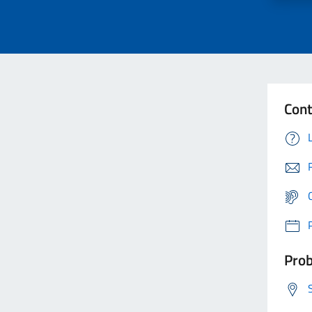
Cont
Prob