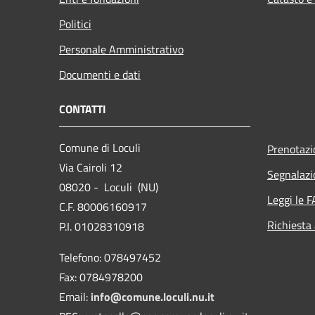
Politici
Personale Amministrativo
Documenti e dati
CONTATTI
Comune di Loculi
Prenotaz
Via Cairoli 12
Segnalazi
08020 - Loculi (NU)
Leggi le 
C.F. 80006160917
Richiesta
P.I. 01028310918
Telefono: 078497452
Fax: 0784978200
Email:
info@comune.loculi.nu.it