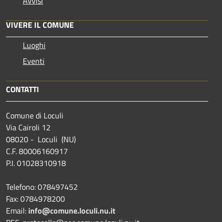
Avvisi
VIVERE IL COMUNE
Luoghi
Eventi
CONTATTI
Comune di Loculi
Via Cairoli 12
08020 - Loculi (NU)
C.F. 80006160917
P.I. 01028310918
Telefono: 078497452
Fax: 0784978200
Email:
info@comune.loculi.nu.it