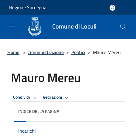
Salta al contenuto principale
Regione Sardegna
Comune di Loculi
Home
>
Amministrazione
>
Politici
>
Mauro Mereu
Mauro Mereu
Condividi
Vedi azioni
INDICE DELLA PAGINA
Incarichi