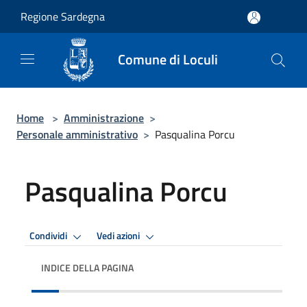
Salta al contenuto principale
Regione Sardegna
Comune di Loculi
Home
>
Amministrazione
>
Personale amministrativo
>
Pasqualina Porcu
Pasqualina Porcu
Condividi
Vedi azioni
INDICE DELLA PAGINA