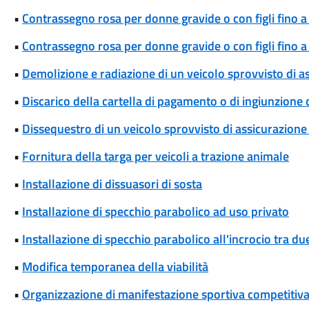
•
Contrassegno rosa per donne gravide o con figli fino a
•
Contrassegno rosa per donne gravide o con figli fino 
•
Demolizione e radiazione di un veicolo sprovvisto di a
•
Discarico della cartella di pagamento o di ingiunzione
•
Dissequestro di un veicolo sprovvisto di assicurazione 
•
Fornitura della targa per veicoli a trazione animale
•
Installazione di dissuasori di sosta
•
Installazione di specchio parabolico ad uso privato
•
Installazione di specchio parabolico all'incrocio tra d
•
Modifica temporanea della viabilità
•
Organizzazione di manifestazione sportiva competitiva