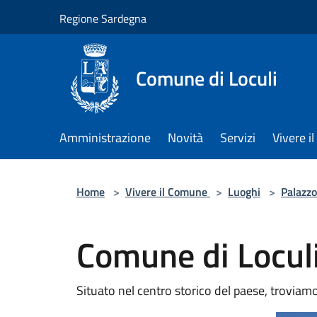
Salta al contenuto principale
Regione Sardegna
Comune di Loculi
Amministrazione
Novità
Servizi
Vivere 
Home
>
Vivere il Comune
>
Luoghi
>
Palazzo
Comune di Locul
Situato nel centro storico del paese, troviam