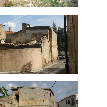
aese 6
aese 8