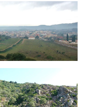
aese 12
rritorio 2