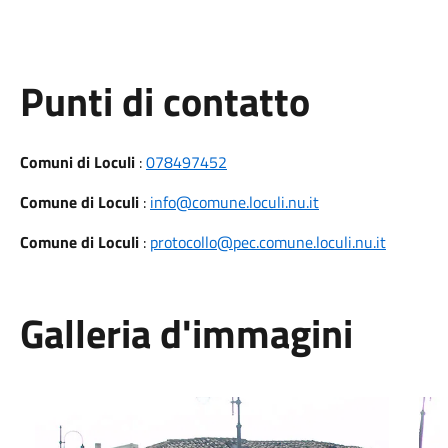
Punti di contatto
Comuni di Loculi
:
078497452
Comune di Loculi
:
info@comune.loculi.nu.it
Comune di Loculi
:
protocollo@pec.comune.loculi.nu.it
Galleria d'immagini
Il paese 1
Il p