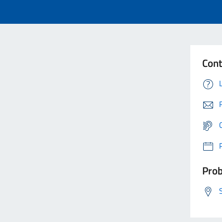
Cont
Prob