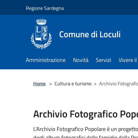
Salta al contenuto principale
Regione Sardegna
Comune di Loculi
Amministrazione
Novità
Servizi
Vivere 
Home
>
Cultura e turismo
>
Archivio Fotografi
Archivio Fotografico Pop
L'Archivio Fotografico Popolare è un progetto
degli album fotografici delle famiglie della Pr