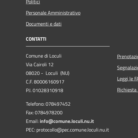
Politici
Personale Amministrativo
Documenti e dati
CONTATTI
Comune di Loculi
Prenotaz
Via Cairoli 12
Segnalazi
08020 - Loculi (NU)
Leggi le 
C.F. 80006160917
Richiesta
P.I. 01028310918
Telefono: 078497452
Fax: 0784978200
Email:
info@comune.loculi.nu.it
PEC: protocollo@pec.comune.loculi.nu.it