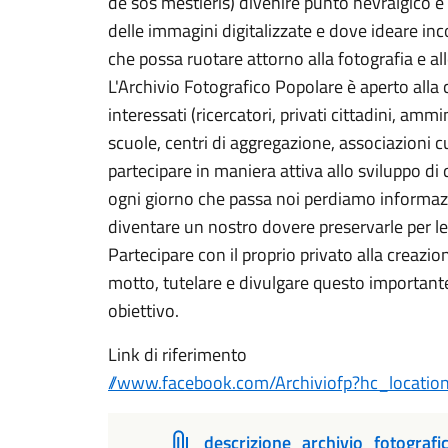
de sos mestieris) divenire punto nevralgico e 
delle immagini digitalizzate e dove ideare inco
che possa ruotare attorno alla fotografia e all
L'Archivio Fotografico Popolare è aperto alla c
interessati (ricercatori, privati cittadini, ammi
scuole, centri di aggregazione, associazioni cu
partecipare in maniera attiva allo sviluppo di
ogni giorno che passa noi perdiamo informazi
diventare un nostro dovere preservarle per le
Partecipare con il proprio privato alla creazio
motto, tutelare e divulgare questo important
obiettivo.
Link di riferimento
//www.facebook.com/Archiviofp?hc_locatio
descrizione_archivio_fotograf