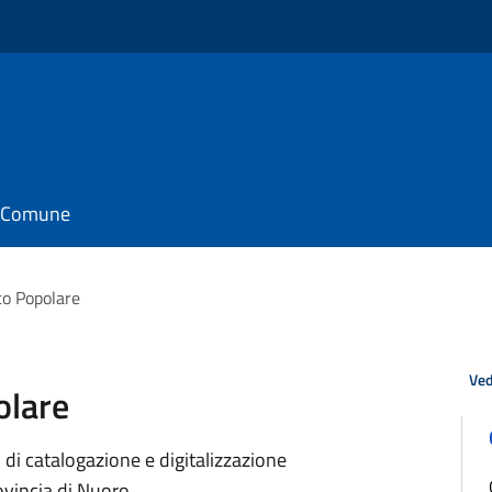
il Comune
co Popolare
Ved
olare
 di catalogazione e digitalizzazione
ovincia di Nuoro.